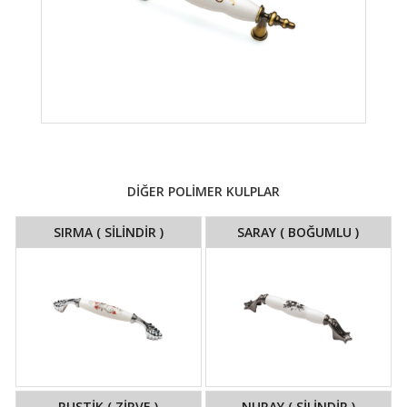
DİĞER POLİMER KULPLAR
SIRMA ( SİLİNDİR )
SARAY ( BOĞUMLU )
RUSTİK ( ZİRVE )
NURAY ( SİLİNDİR )